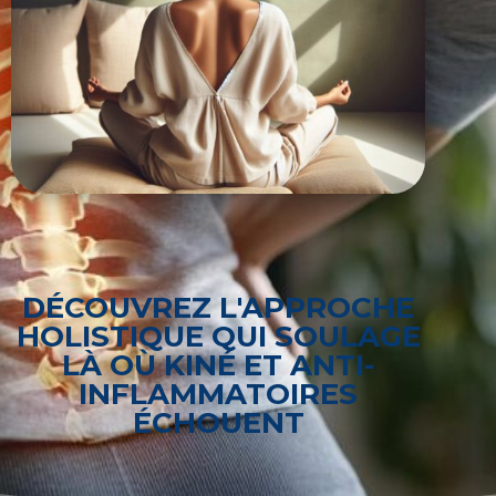
DÉCOUVREZ L'APPROCHE
HOLISTIQUE QUI SOULAGE
LÀ OÙ KINÉ ET ANTI-
INFLAMMATOIRES
ÉCHOUENT