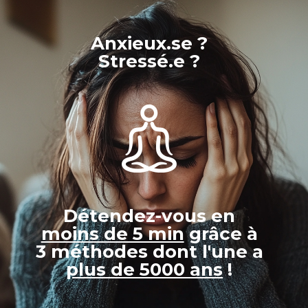
Anxieux.se ?
Stressé.e ?
Détendez-vous
en
moins de 5 min
grâce à
3 méthodes
dont l'une a
plus de 5000 ans
!