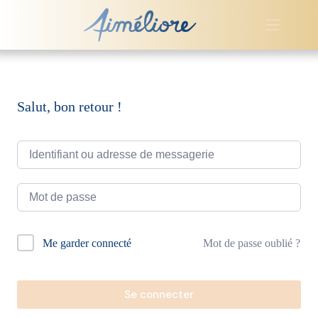
Passer
au
contenu
Salut, bon retour !
A
Mot de passe oublié ?
Me garder connecté
l
t
e
r
Se connecter
n
a