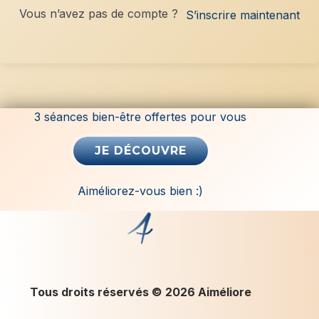
Vous n’avez pas de compte ?
n
S’inscrire maintenant
a
t
i
v
e
3 séances bien-être offertes pour vous
:
Aiméliorez-vous bien :)
Tous droits réservés © 2026 Aiméliore