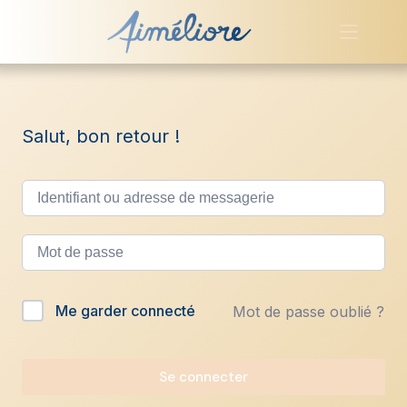
Passer
au
contenu
Salut, bon retour !
Me garder connecté
Mot de passe oublié ?
A
l
t
Se connecter
e
r