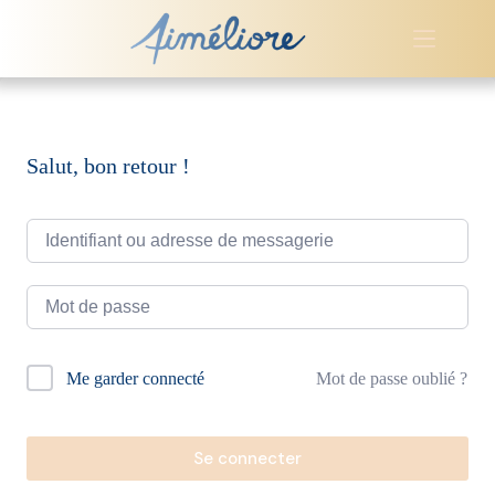
Passer
au
contenu
Salut, bon retour !
A
Mot de passe oublié ?
Me garder connecté
l
t
e
r
Se connecter
n
a