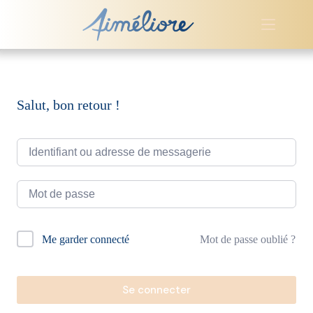
Passer
au
contenu
Salut, bon retour !
A
Mot de passe oublié ?
Me garder connecté
l
t
e
r
Se connecter
n
a