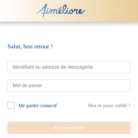
Passer
au
contenu
Salut, bon retour !
A
Mot de passe oublié ?
Me garder connecté
l
t
e
r
Se connecter
n
a