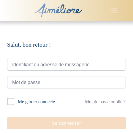
Passer
au
contenu
Salut, bon retour !
A
Mot de passe oublié ?
Me garder connecté
l
t
e
r
Se connecter
n
a