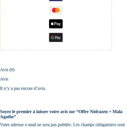
a
t
i
v
e
:
Avis (0)
Avis
Il n’y a pas encore d’avis.
Soyez le premier à laisser votre avis sur “Offre Nidrazen + Mala
Agathe”
Votre adresse e-mail ne sera pas publiée.
Les champs obligatoires sont
A