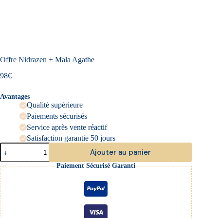
Offre Nidrazen + Mala Agathe
98
€
Avantages
Qualité supérieure
Paiements sécurisés
Service après vente réactif
Satisfaction garantie 50 jours
quantité
Ajouter au panier
de
Offre
Paiement Sécurisé Garanti
A
Nidrazen
l
+
t
Mala
e
Agathe
r
n