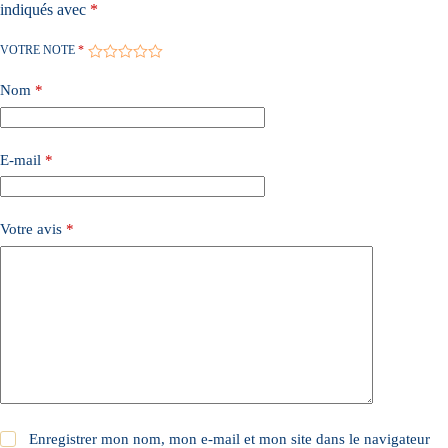
indiqués avec
*
l
t
e
VOTRE NOTE
*
r
n
Nom
*
a
t
i
v
E-mail
*
e
:
Votre avis
*
Enregistrer mon nom, mon e-mail et mon site dans le navigateur